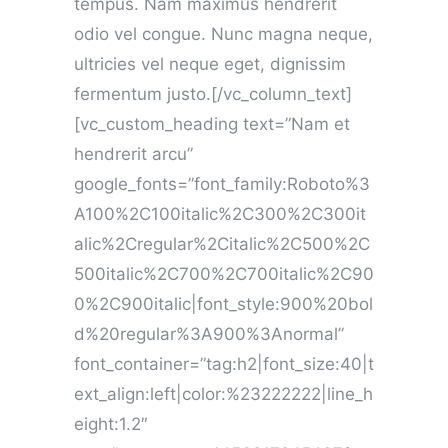
tempus. Nam maximus hendrerit
odio vel congue. Nunc magna neque,
ultricies vel neque eget, dignissim
fermentum justo.[/vc_column_text]
[vc_custom_heading text=”Nam et
hendrerit arcu”
google_fonts=”font_family:Roboto%3
A100%2C100italic%2C300%2C300it
alic%2Cregular%2Citalic%2C500%2C
500italic%2C700%2C700italic%2C90
0%2C900italic|font_style:900%20bol
d%20regular%3A900%3Anormal”
font_container=”tag:h2|font_size:40|t
ext_align:left|color:%23222222|line_h
eight:1.2″