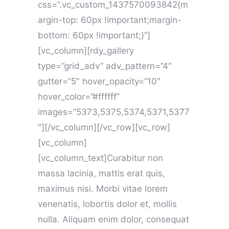
css=”.vc_custom_1437570093842{m
argin-top: 60px !important;margin-
bottom: 60px !important;}”]
[vc_column][rdy_gallery
type=”grid_adv” adv_pattern=”4″
gutter=”5″ hover_opacity=”10″
hover_color=”#ffffff”
images=”5373,5375,5374,5371,5377
″][/vc_column][/vc_row][vc_row]
[vc_column]
[vc_column_text]Curabitur non
massa lacinia, mattis erat quis,
maximus nisi. Morbi vitae lorem
venenatis, lobortis dolor et, mollis
nulla. Aliquam enim dolor, consequat