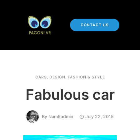
CONTACT US
CARS
,
DESIGN
,
FASHION & STYLE
Fabulous car
By
Num9admin
July 22, 2015